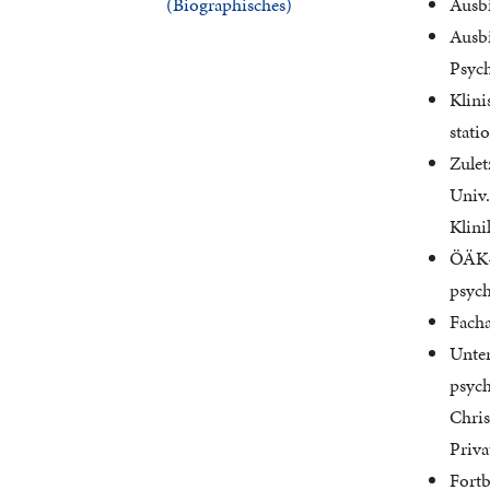
(Biographisches)
Ausbi
Ausbi
Psych
Klini
stati
Zulet
Univ.
Klini
ÖÄK-
psych
Facha
Unter
psych
Chris
Priva
Fortb